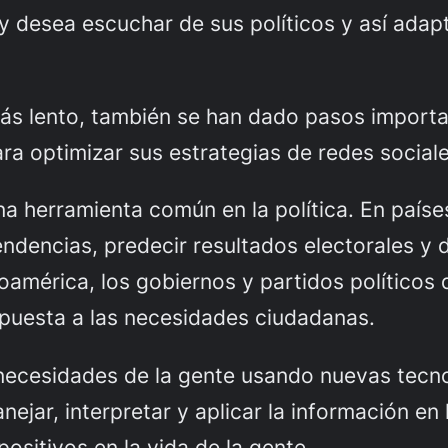
 y desea escuchar de sus políticos y así ada
más lento, también se han dado pasos import
a optimizar sus estrategias de redes social
una herramienta común en la política. En país
tendencias, predecir resultados electorales y
noamérica, los gobiernos y partidos políticos
spuesta a las necesidades ciudadanas.
necesidades de la gente usando nuevas tecno
jar, interpretar y aplicar la información en
sitivos en la vida de la gente.